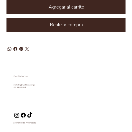
Agregar al carrito
Realizar compra
Contáctanos
marketing@welldone.com.pe
+51 933 422 049
Horario de Atención