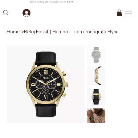
¡Obtén envío gratis en compras desde S/299!
Home
>
Reloj Fossil | Hombre - con cronógrafo Flynn