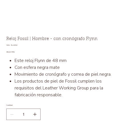
Reloj Fossil | Hombre - con cronógrafo Flynn
SKU
SKU:
ELA0012
ELA0012
Precio
450,00 PEN
Este reloj Flynn de 48 mm
Con esfera negra mate
Movimiento de cronógrafo y correa de piel negra.
Los productos de piel de Fossil cumplen los
requisitos del Leather Working Group para la
fabricación responsable.
Cantidad