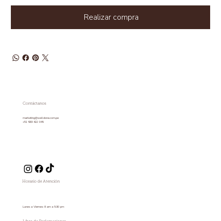
Realizar compra
Contáctanos
marketing@welldone.com.pe
+51 933 422 049
Horario de Atención
Lunes a Viernes: 8 am a 5:30 pm