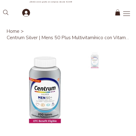
¡Obtén envío gratis en compras desde S/299!
Home
>
Centrum Silver | Mens 50 Plus Multivitamínico con Vitamina B y D3,