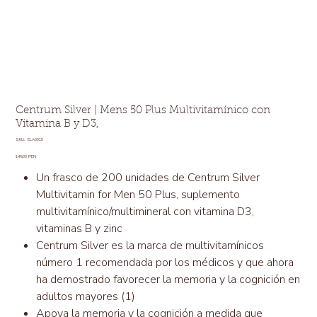
Centrum Silver | Mens 50 Plus Multivitamínico con
Vitamina B y D3,
SKU
SKU:
ELA0015
ELA0015
Precio
149,00 PEN
Un frasco de 200 unidades de Centrum Silver
Multivitamin for Men 50 Plus, suplemento
multivitamínico/multimineral con vitamina D3,
vitaminas B y zinc
Centrum Silver es la marca de multivitamínicos
número 1 recomendada por los médicos y que ahora
ha demostrado favorecer la memoria y la cognición en
adultos mayores (1)
Apoya la memoria y la cognición a medida que