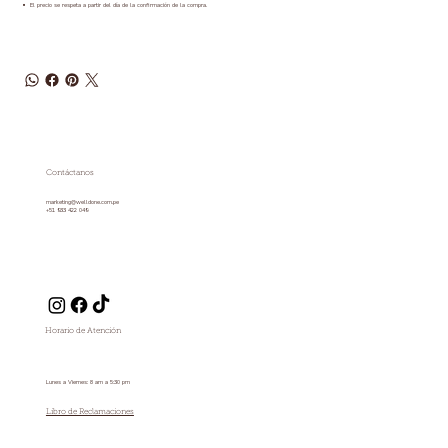
•⁠ ⁠El precio se respeta a partir del día de la confirmación de la compra.
Contáctanos
marketing@welldone.com.pe
+51 933 422 049
Horario de Atención
Lunes a Viernes: 8 am a 5:30 pm
Libro de Reclamaciones