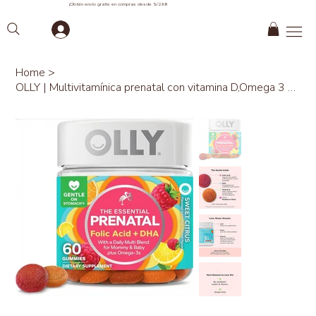
¡Obtén envío gratis en compras desde S/299!
Home
>
OLLY | Multivitamínica prenatal con vitamina D,Omega 3 DHA.