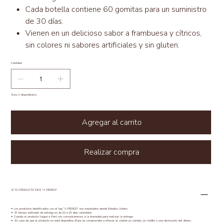
Cada botella contiene 60 gomitas para un suministro
de 30 días.
Vienen en un delicioso sabor a frambuesa y cítricos,
sin colores ni sabores artificiales y sin gluten.
Cantidad
Solo 1 disponible(s)
Agregar al carrito
Realizar compra
SI TU PRODUCTO DICE "A PEDIDO"
•⁠ Los productos identificados con el tag “A PEDIDO” son importados desde Estados Unidos.
•⁠ ⁠El tiempo estimado de entrega es de 20 a 25 días calendario.
•⁠ Cuando el producto llegue a Perú nos comunicaremos a la brevedad para realizar la entrega
•⁠ ⁠En caso de que el producto no esté disponible, Elara se compromete a ofrecer al cliente un cambio, un crédito o una devolución del dinero.