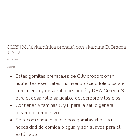
OLLY | Multivitamínica prenatal con vitamina D,Omega
3 DHA.
SKU
SKU:
OLLY201
OLLY201
Precio
139,00 PEN
Estas gomitas prenatales de Olly proporcionan
nutrientes esenciales, incluyendo ácido fólico para el
crecimiento y desarrollo del bebé, y DHA Omega-3
para el desarrollo saludable del cerebro y los ojos.
Contienen vitaminas C y E para la salud general
durante el embarazo.
Se recomienda masticar dos gomitas al día, sin
necesidad de comida o agua, y son suaves para el
estómago.