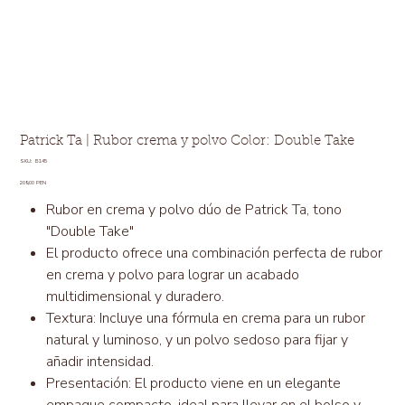
Patrick Ta | Rubor crema y polvo Color: Double Take
SKU
SKU:
B145
B145
Precio
209,00 PEN
Rubor en crema y polvo dúo de Patrick Ta, tono
"Double Take"
El producto ofrece una combinación perfecta de rubor
en crema y polvo para lograr un acabado
multidimensional y duradero.
Textura: Incluye una fórmula en crema para un rubor
natural y luminoso, y un polvo sedoso para fijar y
añadir intensidad.
Presentación: El producto viene en un elegante
empaque compacto, ideal para llevar en el bolso y