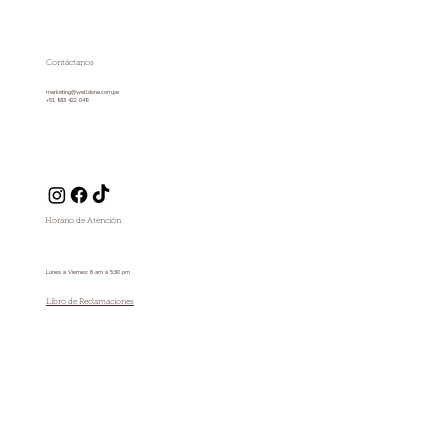
Contáctanos
marketing@welldone.com.pe
+51 933 422 049
Horario de Atención
Lunes a Viernes: 8 am a 5:30 pm
Libro de Reclamaciones