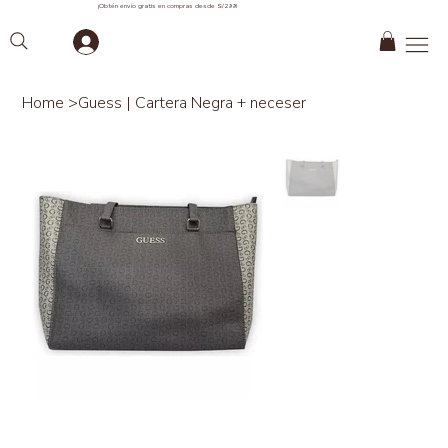
¡Obtén envío gratis en compras desde S/299!
Home
>
Guess | Cartera Negra + neceser