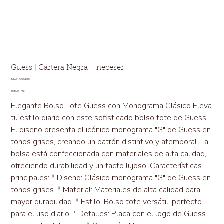
Guess | Cartera Negra + neceser
SKU
SKU:
CGUE55
CGUE55
Precio
359,00 PEN
Elegante Bolso Tote Guess con Monograma Clásico Eleva
tu estilo diario con este sofisticado bolso tote de Guess.
El diseño presenta el icónico monograma "G" de Guess en
tonos grises, creando un patrón distintivo y atemporal. La
bolsa está confeccionada con materiales de alta calidad,
ofreciendo durabilidad y un tacto lujoso. Características
principales: * Diseño: Clásico monograma "G" de Guess en
tonos grises. * Material: Materiales de alta calidad para
mayor durabilidad. * Estilo: Bolso tote versátil, perfecto
para el uso diario. * Detalles: Placa con el logo de Guess