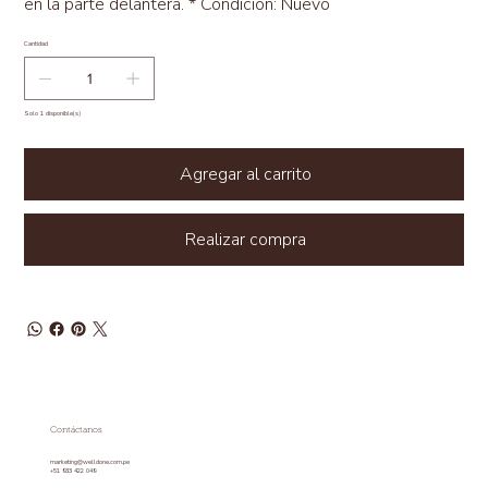
en la parte delantera. * Condición: Nuevo
Cantidad
Solo 1 disponible(s)
Agregar al carrito
Realizar compra
Contáctanos
marketing@welldone.com.pe
+51 933 422 049