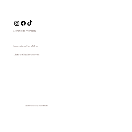
Horario de Atención
Lunes a Viernes: 8 am a 5:30 pm
Libro de Reclamaciones
© 2025 Powered by Daian Studio.