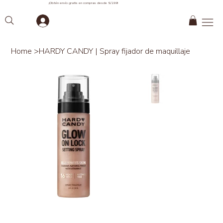
¡Obtén envío gratis en compras desde S/299!
Home
>
HARDY CANDY | Spray fijador de maquillaje