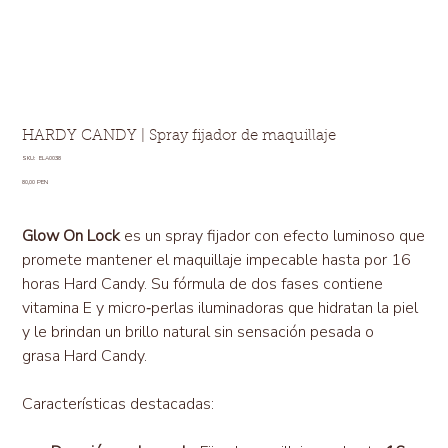
HARDY CANDY | Spray fijador de maquillaje
SKU
SKU:
ELA0038
ELA0038
Precio
80,00 PEN
Glow On Lock
es un spray fijador con efecto luminoso que
promete mantener el maquillaje impecable hasta por 16
horas Hard Candy. Su fórmula de dos fases contiene
vitamina E y micro‑perlas iluminadoras que hidratan la piel
y le brindan un brillo natural sin sensación pesada o
grasa Hard Candy.
Características destacadas: