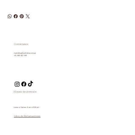
Contáctanos
marketing@welldone.com.pe
+51 933 422 049
Horario de Atención
Lunes a Viernes: 8 am a 5:30 pm
Libro de Reclamaciones