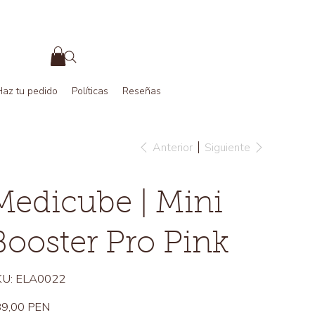
Haz tu pedido
Políticas
Reseñas
Anterior
Siguiente
Medicube | Mini
Booster Pro Pink
SKU
U:
ELA0022
ELA0022
io
9,00 PEN